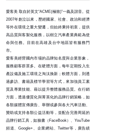
愛客美 取自於英文“ACME(極致)”一義及諧音。從
2007年創立以來，歷經國家、社會、政治和經濟
等外在環境之重大變遷，但始終秉持初衷，提供
高品質與客製化服務，以樹立汽車產業典範為使
命與任務。目前在高雄及台中地區皆有服務門
市。
愛客美經營國內市場的品牌知名度與企業形象，
服務顧客群眾多。在硬體方面，每年定期投入生
產設備及施工環境之淘汰換新；軟體方面，則透
過參訪、書籍及標竿學習等方式，來加強員工素
質及專業技能、藉以提升整體服務品質。在行銷
方面，透過優質化與菁英化的品牌行銷策略，如
各類媒體宣傳廣告、舉辦或參與各大汽車活動、
贊助或支持各類公益活動等，並配合完善周延的
品牌行銷工具，如臉書（FaceBook）、YouTube
頻道、Google+、企業網站、Twitter等，廣告績