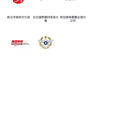
新北市政府文化局
台北國際建材家具大
新加坡商傲勝台灣分
展
公司
ACME愛客美車業
中華民國國防部
台北市中山區農安街77巷9弄37號1樓 | Tel:
02-
2596-9950
| Fax:
02-2596-2881
|
evtlwork@gmail.com
© Copyright 台灣逸視覺/ev-taiwan 2022. All Rights
Reserved.
​#此為行動版如需較完善的內容，請詳閱電腦版謝謝