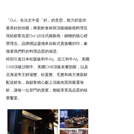
「Oui」在法文中是「好」的意思，致力於提供
最美好的佳餚；將新鮮食材與頂級鐵板燒料理呈
現給顧客也是Oui 56法式鐵板燒・鍋物的核心經
營理念。品牌標誌靈感來自歐式貴族蠟封印，象
徵著我們對於料理品質的保證。
特別引進日本松阪級和牛A5、近江和牛A5、美國
CAB頂級沙朗牛、美國CAB頂級老饕肋眼，以及
北海道帝王鱈場蟹、松葉蟹、毛蟹和南方澳新鮮
配送鮮魚，為顧客精心獻上頂級肉質與嚴選海
鮮，讓每一位登門的貴賓，都能享受高品質的味
蕾饗宴。