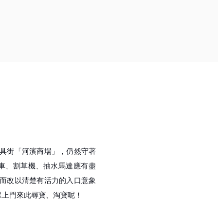
具街「河濱商場」，仍然守著
車、割草機、抽水馬達應有盡
而改以清楚有活力的入口意象
眾上門來此尋寶、淘寶呢！