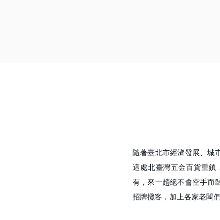
隨著臺北市經濟發展、城
這處北臺灣五金百貨重鎮
有，來一趟絕不會空手而
招牌攬客，加上各家老闆