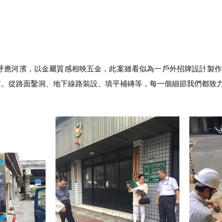
象呼應河濱，以金屬質感相映五金，此案雖看似為一戶外招牌設計製
質。從路面鑿洞、地下線路裝設、填平補磚等，每一個細節我們都致